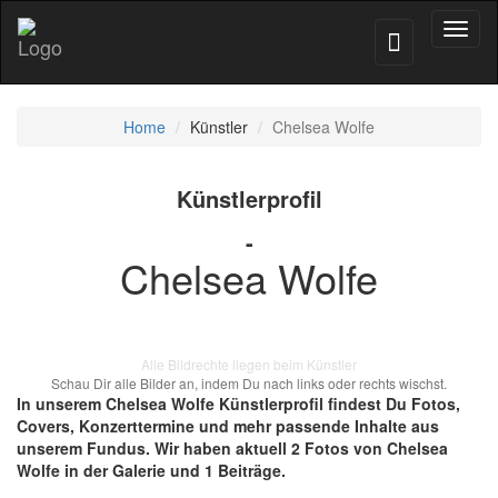
Toggl
naviga
Home
Künstler
Chelsea Wolfe
Künstlerprofil
-
Chelsea Wolfe
Alle Bildrechte liegen beim Künstler
Schau Dir alle Bilder an, indem Du nach links oder rechts wischst.
In unserem Chelsea Wolfe Künstlerprofil findest Du Fotos,
Covers, Konzerttermine und mehr passende Inhalte aus
unserem Fundus. Wir haben aktuell 2 Fotos von Chelsea
Wolfe in der Galerie und 1 Beiträge.