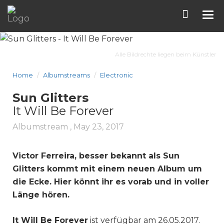
Tog
nav
Alle Bildrechte liegen beim Künstler
Home
Albumstreams
Electronic
Sun Glitters
It Will Be Forever
Albumstream ,
May 23, 2017
Victor Ferreira, besser bekannt als Sun
Glitters kommt mit einem neuen Album um
die Ecke. Hier könnt ihr es vorab und in voller
Länge hören.
It Will Be Forever
ist verfügbar am 26.05.2017.