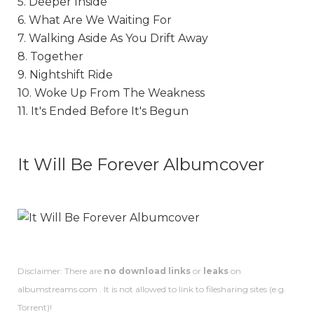
5. Deeper Inside
6. What Are We Waiting For
7. Walking Aside As You Drift Away
8. Together
9. Nightshift Ride
10. Woke Up From The Weakness
11. It's Ended Before It's Begun
It Will Be Forever Albumcover
Disclaimer: There are
no download links
or
leaks
on
albumstreams.com . It is not allowed to link to filesharing sites (e.g.
Torrent)!