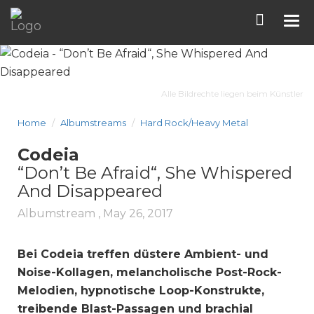
Tog
nav
Alle Bildrechte liegen beim Künstler
Home
Albumstreams
Hard Rock/Heavy Metal
Codeia
“Don’t Be Afraid“, She Whispered
And Disappeared
Albumstream ,
May 26, 2017
Bei Codeia treffen düstere Ambient- und
Noise-Kollagen, melancholische Post-Rock-
Melodien, hypnotische Loop-Konstrukte,
treibende Blast-Passagen und brachial