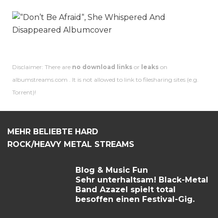
Disclaimer: There are
no download links
or
leaks
on
albumstreams.com . It is not allowed to link to filesharing sites (e.g.
Torrent)!
MEHR BELIEBTE HARD
ROCK/HEAVY METAL STREAMS
Blog & Music Fun
Sehr unterhaltsam! Black-Metal
Band Azazel spielt total
besoffen einen Festival-Gig.