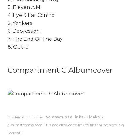
3. Eleven A.M.
4. Eye & Ear Control
5. Yonkers
6. Depression
7. The End Of The Day
8. Outro
Compartment C Albumcover
Disclaimer: There are
no download links
or
leaks
on
albumstreams.com . It is not allowed to link to filesharing sites (e.g.
Torrent)!