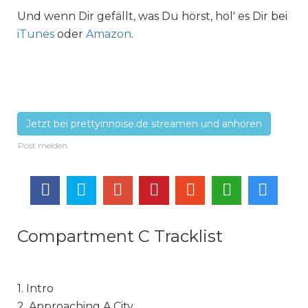
Und wenn Dir gefällt, was Du hörst, hol' es Dir bei
iTunes
oder
Amazon
.
Jetzt bei prettyinnoise.de streamen und anhören
Compartment C Tracklist
1. Intro
2. Approaching A City